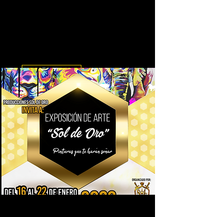
Actividad en Unicentro en
conjunto con la Fundación de
Artes Empíricas
Evento que tuvo lugar en el C.C.
UNICENTRO
Leer más
Exposición de Arte Sol de Oro
2023