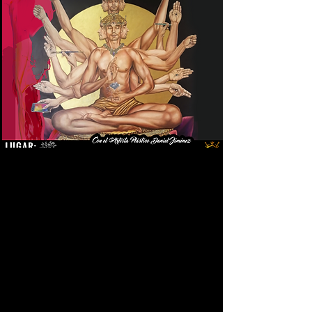
Exposición de Arte "Sagrado
Misterio" 2022
Excelentes obras de arte creadas
por el artista plástico Daniel
Jiménez, el cual siempre llevan su
toque de misticismo y
espiritualidad profunda en cada
creación realizada por sus
benditas manos.