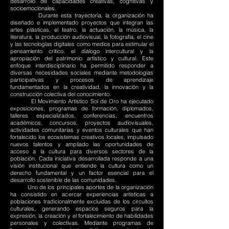
desarrollo de capacidades creativas, cognitivas y
socioemocionales.
Durante esta trayectoria, la organización ha
diseñado e implementado proyectos que integran las
artes plásticas, el teatro, la actuación, la música, la
literatura, la producción audiovisual, la fotografía, el cine
y las tecnologías digitales como medios para estimular el
pensamiento crítico, el diálogo intercultural y la
apropiación del patrimonio artístico y cultural. Este
enfoque interdisciplinario ha permitido responder a
diversas necesidades sociales mediante metodologías
participativas y procesos de aprendizaje
fundamentados en la creatividad, la innovación y la
construcción colectiva del conocimiento.
El Movimiento Artístico Sol de Oro ha ejecutado
exposiciones, programas de formación, diplomados,
talleres especializados, conferencias, encuentros
académicos, concursos, proyectos audiovisuales,
actividades comunitarias y eventos culturales que han
fortalecido los ecosistemas creativos locales, impulsado
nuevos talentos y ampliado las oportunidades de
acceso a la cultura para diversos sectores de la
población. Cada iniciativa desarrollada responde a una
visión institucional que entiende la cultura como un
derecho fundamental y un factor esencial para el
desarrollo sostenible de las comunidades.
Uno de los principales aportes de la organización
ha consistido en acercar experiencias artísticas a
poblaciones tradicionalmente excluidas de los circuitos
culturales, generando espacios seguros para la
expresión, la creación y el fortalecimiento de habilidades
personales y colectivas. Mediante programas de