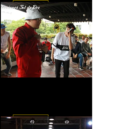
Leer más
Cubrimiento de eventos de RAP
Los jovenes siempre están
haciend algo, sobretodo si se
trata de FreeStyle
Leer más