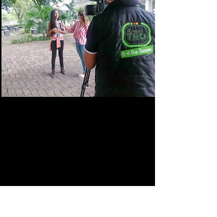
Nos Entrevistan
Cada una de nuestras
actividades sociales es impulsada
a través de los medios de
comunicación locales que en su
labor cubren nuestros eventos y
difunden quienes somos y lo que
realizamos!!
Leer más