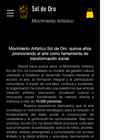
Sol de Oro
Movimiento Artístico
Movimiento Artístico Sol de Oro: quince años
promoviendo el arte como herramienta de
transformación social.
Desde hace quince años, el Movimiento Artístico
Sol de Oro ha consolidado un modelo de gestión cultural
orientado a fortalecer el desarrollo humano mediante el
acceso al arte, la formación integral y la participación
comunitaria. A través de una labor continua y sostenida,
la organización ha construido una plataforma que articula
creación artística, educación, circulación cultural e
innovación social, beneficiando de manera directa e
indirecta a más de
15.000 personas
.
Nuestra experiencia demuestra que el arte
constituye un instrumento estratégico para la inclusión, el
fortalecimiento del tejido social, la construcción de
ciudadanía y la generación de oportunidades. Bajo esta
premisa, Sol de Oro ha desarrollado procesos culturales
que promueven la participación activa de niños, jóvenes,
adultos, artistas emergentes y comunidades con acceso
limitado a la oferta artística y educativa, favoreciendo el