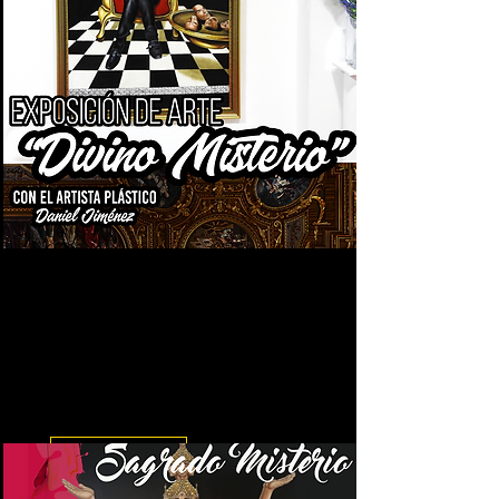
Exposición Divino Misterio,
Encuentro Binacional
Artístico/Cultural
Exposición que tuvo lugar en la
casa de la cultura de Villa del
Rosario - Norte de Santander
Leer más