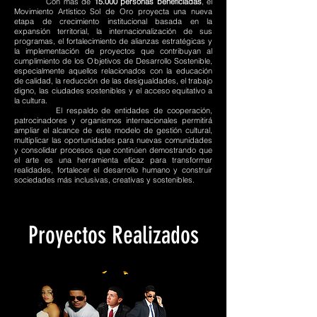
Con más de
15.000 personas beneficiadas
, el
Movimiento Artístico Sol de Oro proyecta una nueva
etapa de crecimiento institucional basada en la
expansión territorial, la internacionalización de sus
programas, el fortalecimiento de alianzas estratégicas y
la implementación de proyectos que contribuyan al
cumplimiento de los Objetivos de Desarrollo Sostenible,
especialmente aquellos relacionados con la educación
de calidad, la reducción de las desigualdades, el trabajo
digno, las ciudades sostenibles y el acceso equitativo a
la cultura.
El respaldo de entidades de cooperación,
patrocinadores y organismos internacionales permitirá
ampliar el alcance de este modelo de gestión cultural,
multiplicar las oportunidades para nuevas comunidades
y consolidar procesos que continúen demostrando que
el arte es una herramienta eficaz para transformar
realidades, fortalecer el desarrollo humano y construir
sociedades más inclusivas, creativas y sostenibles.
Proyectos Realizados