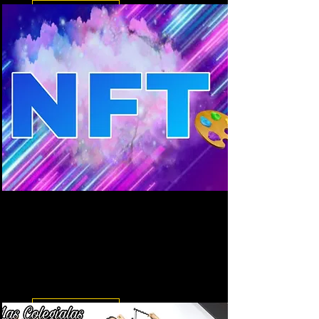
Leer más
NFTs
Puedes ver nuestra colección
CRECIENTE de NFTs en nuestro
enlace:
https://opensea.io/es/Adharamix
Leer más