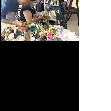
Curso de Pintura al óleo
Se aprende haciendo! Y la
práctica hace al maestro!
Conoce técnicas que te ayudarán
a comenzar y mejorarte en el arte
de la pintura al óleo. Con la ayuda
de un artista plástico de origen
Uruguayo, que ha recorrido el
mundo estudian y
perfeccionando su arte.