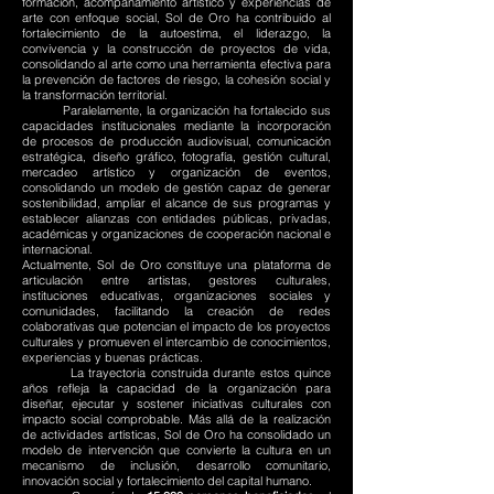
formación, acompañamiento artístico y experiencias de
arte con enfoque social, Sol de Oro ha contribuido al
fortalecimiento de la autoestima, el liderazgo, la
convivencia y la construcción de proyectos de vida,
consolidando al arte como una herramienta efectiva para
la prevención de factores de riesgo, la cohesión social y
la transformación territorial.
Paralelamente, la organización ha fortalecido sus
capacidades institucionales mediante la incorporación
de procesos de producción audiovisual, comunicación
estratégica, diseño gráfico, fotografía, gestión cultural,
mercadeo artístico y organización de eventos,
consolidando un modelo de gestión capaz de generar
sostenibilidad, ampliar el alcance de sus programas y
establecer alianzas con entidades públicas, privadas,
académicas y organizaciones de cooperación nacional e
internacional.
Actualmente, Sol de Oro constituye una plataforma de
articulación entre artistas, gestores culturales,
instituciones educativas, organizaciones sociales y
comunidades, facilitando la creación de redes
colaborativas que potencian el impacto de los proyectos
culturales y promueven el intercambio de conocimientos,
experiencias y buenas prácticas.
La trayectoria construida durante estos quince
años refleja la capacidad de la organización para
diseñar, ejecutar y sostener iniciativas culturales con
impacto social comprobable. Más allá de la realización
de actividades artísticas, Sol de Oro ha consolidado un
modelo de intervención que convierte la cultura en un
mecanismo de inclusión, desarrollo comunitario,
innovación social y fortalecimiento del capital humano.