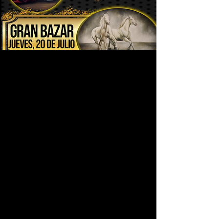
Exposición de Arte Sacro
"Sagrado Misterio" y Arte
Equino
Exposición de las obras del
artista Daniel Jiménez con su
colección "Sagrado Misterio", arte
sacro llevado a la Parroquia
Divino Niño Jesús ubicada en el
KM 3 de la autopista internacional
lomitas de Villa del rosario. Donde
el Párroco de la iglesia mantiene
sus puertas abiertas al arte y la
belleza y la inculca a sus
feligreses con todo el cariño del
mundo.