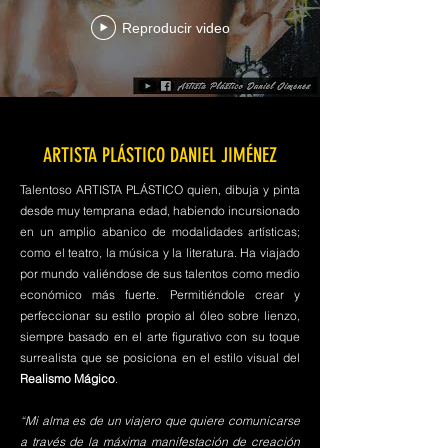
Reproducir video
ARTISTA PLÁSTICO DANIEL JIMÉNEZ
Talentoso ARTISTA PLÁSTICO quien, dibuja y pinta
desde muy temprana edad, habiendo incursionado
en un amplio abanico de modalidades artísticas;
como el teatro, la música y la literatura. Ha viajado
por mundo valiéndose de sus talentos como medio
económico más fuerte. Permitiéndole crear y
perfeccionar su estilo propio al óleo sobre lienzo,
siempre basado en el arte figurativo con su toque
surrealista que se posiciona en el estilo visual del
Realismo Mágico
.
“Mi alma es de un viajero que quiere comunicarse
a través de la máxima manifestación de creación