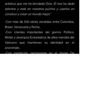
artística que me ha brindado Dios. Él nos ha dado
talentos y está en nosotros pulirlos y usarlos en
construir y crear un mundo mejor.”
-Con más de 500 obras vendidas entre Colombia,
Brasil, Venezuela y Roma.
-Con clientes importantes del gremio Político,
Militar y Jerarquía Eclesiástica de altos mandos del
Vaticano que mantienen su identidad en el
anonimato.
-Con exhibición permanente en el Hogar De
Ancianos Y Casa De Oración Santa Teresa De Los
Andes - Cúcuta, Colombia.