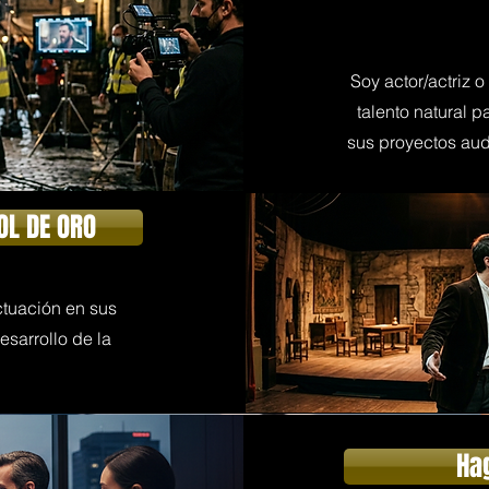
Soy actor/actriz
talento natural p
sus proyectos aud
OL DE ORO
actuación en sus
esarrollo de la
Ha