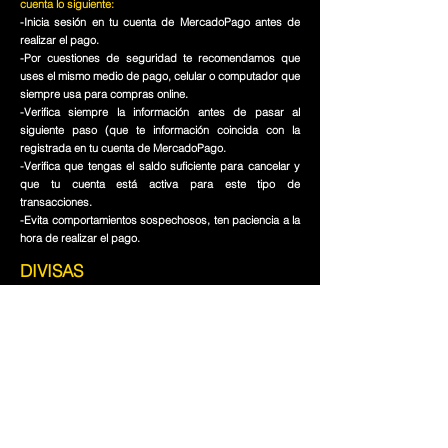
obra.
cuenta lo siguiente:
-Inicia sesión en tu cuenta de MercadoPago antes de
realizar el pago.
-Por cuestiones de seguridad te recomendamos que
uses el mismo medio de pago, celular o computador que
-La mercancía se revisa
siempre usa para compras online.
cuidadosamente antes de ser
-Verifica siempre la información antes de pasar al
enviada y se guarda evidencia del
siguiente paso (que te información coincida con la
registrada en tu cuenta de MercadoPago.
buen estado en que se envía la obra.
-Verifica que tengas el saldo suficiente para cancelar y
que tu cuenta está activa para este tipo de
-En caso de ocurrir un error en la
transacciones.
recepción de la obra, debe
-Evita comportamientos sospechosos, ten paciencia a la
notificarlo en los primeros 7 días en
hora de realizar el pago.
que ha recibido la obra en sus
DIVISAS
manos y se hará las correcciones
Convierte en tu moneda local
necesarias para la solución y
satisfacción del cliente.
COP ($)
-Errores de parte del cliente corren
bajo su responsabilidad.