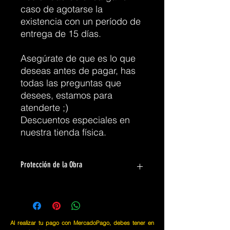
caso de agotarse la
existencia con un período de
entrega de 15 días.
Asegúrate de que es lo que
deseas antes de pagar, has
todas las preguntas que
desees, estamos para
atenderte ;)
Descuentos especiales en
nuestra tienda física.
Protección de la Obra
Para envíos, por la seguridad de la
obra, se envía en tubos de
transporte de obras artísticas.
Especiales para le seguridad de la
Al realizar tu pago con MercadoPago, debes tener en